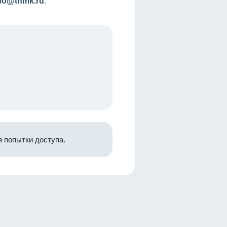
nfo@tnmk.ru
.
 попытки доступа.