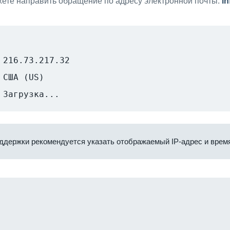
ете направить обращение по адресу электронной почты:
i
216.73.217.32
США (US)
Загрузка...
ддержки рекомендуется указать отображаемый IP-адрес и время