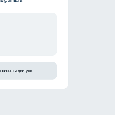
nfo@tnmk.ru
.
 попытки доступа.