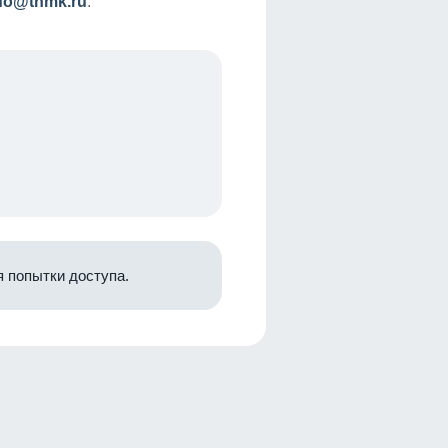
nfo@tnmk.ru
.
 попытки доступа.