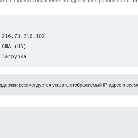
ете направить обращение по адресу электронной почты:
i
216.73.216.102
США (US)
Загрузка...
ддержки рекомендуется указать отображаемый IP-адрес и время