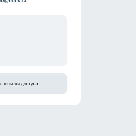
nfo@tnmk.ru
.
 попытки доступа.